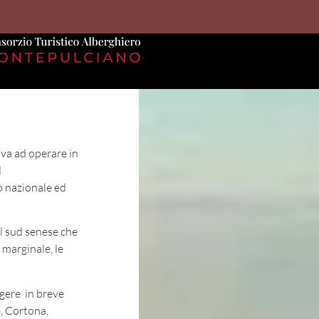
ova ad operare in
d
o nazionale ed
l sud senese che
 marginale, le
gere in breve
e, Cortona,