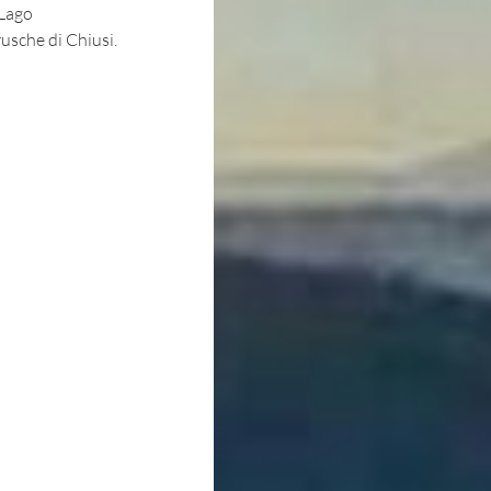
 Lago
usche di Chiusi.